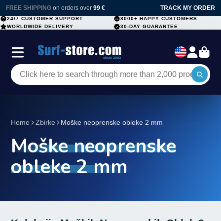
FREE SHIPPING
on orders over
99 €
TRACK MY ORDER
24/7 CUSTOMER SUPPORT
8000+ HAPPY CUSTOMERS
WORLDWIDE DELIVERY
30-DAY GUARANTEE
Home
Zbirke
Moške neoprenske obleke 2 mm
Moške neoprenske
obleke 2 mm