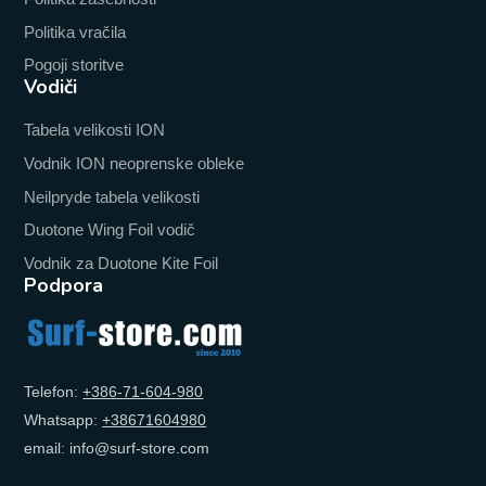
Politika vračila
Pogoji storitve
Vodiči
Tabela velikosti ION
Vodnik ION neoprenske obleke
Neilpryde tabela velikosti
Duotone Wing Foil vodič
Vodnik za Duotone Kite Foil
Podpora
Telefon:
+‭386-71-604-980‬
Whatsapp:
+‭38671604980‬
email: info@surf-store.com